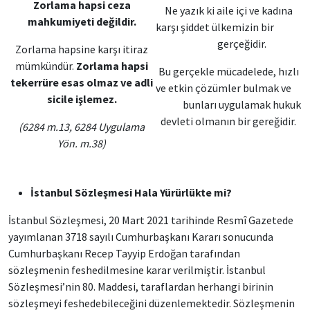
Zorlama hapsi ceza
Ne yazık ki aile içi ve kadına
mahkumiyeti değildir.
karşı şiddet ülkemizin bir
gerçeğidir.
Zorlama hapsine karşı itiraz
mümkündür.
Zorlama hapsi
Bu gerçekle mücadelede, hızlı
tekerrüre esas olmaz ve adli
ve etkin çözümler bulmak ve
sicile işlemez.
bunları uygulamak hukuk
devleti olmanın bir gereğidir.
(6284 m.13, 6284 Uygulama
Yön. m.38)
İstanbul Sözleşmesi Hala Yürürlükte mi?
İstanbul Sözleşmesi, 20 Mart 2021 tarihinde Resmî Gazetede
yayımlanan 3718 sayılı Cumhurbaşkanı Kararı sonucunda
Cumhurbaşkanı Recep Tayyip Erdoğan tarafından
sözleşmenin feshedilmesine karar verilmiştir. İstanbul
Sözleşmesi’nin 80. Maddesi, taraflardan herhangi birinin
sözleşmeyi feshedebileceğini düzenlemektedir. Sözleşmenin