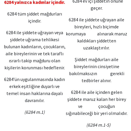
6284 ev içi şiddetin önüne
6284 yalnızca kadınlar içindir.
geçer.
6284 tüm şiddet mağdurları
6284 ile şiddete uğrayan aile
içindir.
bireyleri, hızlı biçimde
6284 ile şiddete uğrayan veya
korumaya alınarak maruz
şiddete uğrama tehlikesi
kaldıkları şiddetten
bulunan kadınların, çocukların,
uzaklaştırılır.
aile bireylerinin ve tek taraflı
Şiddet mağdurları aile
ısrarlı takip mağduru olan
bireylerinin cinsiyetine
kişilerin korunması hedeflenir.
bakılmaksızın gerekli
6284’ün uygulanmasında kadın
tedbirler alınır.
erkek eşitliğine duyarlı ve
6284 ile aile içinden gelen
temel insan haklarına dayalı
şiddete maruz kalan her birey
davranılır.
ve çocuğun
(6284 m.1)
sığınabileceği bir yeri olmalıdır.
(6284 m.1-5)