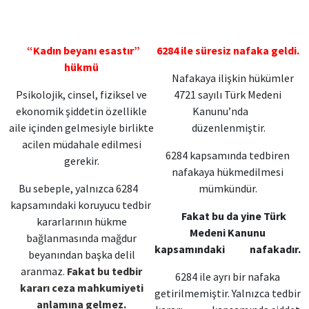
“Kadın beyanı esastır”
6284 ile süresiz nafaka geldi.
hükmü
Nafakaya ilişkin hükümler
Psikolojik, cinsel, fiziksel ve
4721 sayılı Türk Medeni
ekonomik şiddetin özellikle
Kanunu’nda
aile içinden gelmesiyle birlikte
düzenlenmiştir.
acilen müdahale edilmesi
6284 kapsamında tedbiren
gerekir.
nafakaya hükmedilmesi
Bu sebeple, yalnızca 6284
mümkündür.
kapsamındaki koruyucu tedbir
Fakat bu da yine Türk
kararlarının hükme
Medeni Kanunu
bağlanmasında mağdur
kapsamındaki nafakadır.
beyanından başka delil
aranmaz.
Fakat bu tedbir
6284 ile ayrı bir nafaka
kararı ceza mahkumiyeti
getirilmemiştir. Yalnızca tedbir
anlamına gelmez.