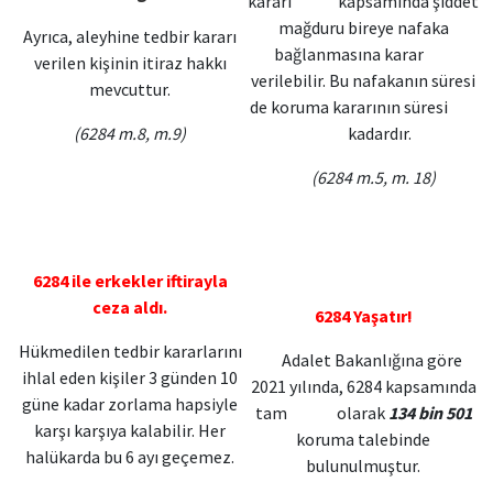
kararı kapsamında şiddet
mağduru bireye nafaka
Ayrıca, aleyhine tedbir kararı
bağlanmasına karar
verilen kişinin itiraz hakkı
verilebilir. Bu nafakanın süresi
mevcuttur.
de koruma kararının süresi
(6284 m.8, m.9)
kadardır.
(6284 m.5, m. 18)
6284 ile erkekler iftirayla
ceza aldı.
6284 Yaşatır!
Hükmedilen tedbir kararlarını
Adalet Bakanlığına göre
ihlal eden kişiler 3 günden 10
2021 yılında, 6284 kapsamında
güne kadar zorlama hapsiyle
tam olarak
134 bin 501
karşı karşıya kalabilir. Her
koruma talebinde
halükarda bu 6 ayı geçemez.
bulunulmuştur.