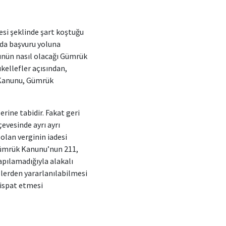
mesi şeklinde şart koştuğu
mda başvuru yoluna
ünün nasıl olacağı Gümrük
ellefler açısından,
 Kanunu, Gümrük
erine tabidir. Fakat geri
evesinde ayrı ayrı
lan verginin iadesi
Gümrük Kanunu’nun 211,
pılamadığıyla alakalı
lerden yararlanılabilmesi
 ispat etmesi