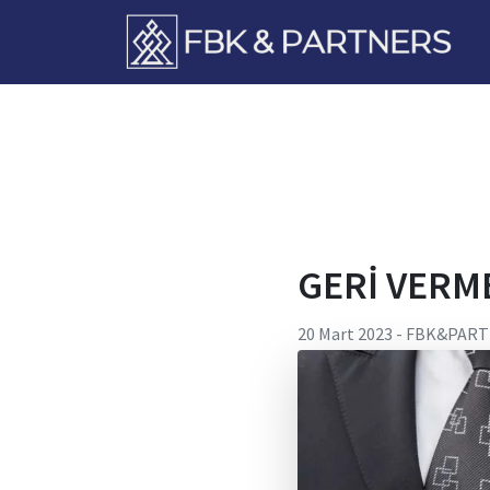
FbkPartners
GERİ VERM
20 Mart 2023
-
FBK&PART