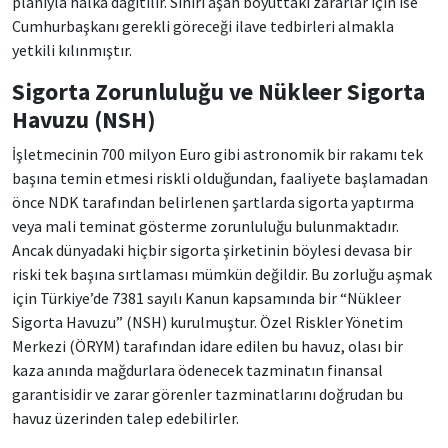
planıyla halka dağıtılır. Sınırı aşan boyuttaki zararlar için ise
Cumhurbaşkanı gerekli göreceği ilave tedbirleri almakla
yetkili kılınmıştır.
Sigorta Zorunluluğu ve Nükleer Sigorta
Havuzu (NSH)
İşletmecinin 700 milyon Euro gibi astronomik bir rakamı tek
başına temin etmesi riskli olduğundan, faaliyete başlamadan
önce NDK tarafından belirlenen şartlarda sigorta yaptırma
veya mali teminat gösterme zorunluluğu bulunmaktadır.
Ancak dünyadaki hiçbir sigorta şirketinin böylesi devasa bir
riski tek başına sırtlaması mümkün değildir. Bu zorluğu aşmak
için Türkiye’de 7381 sayılı Kanun kapsamında bir “Nükleer
Sigorta Havuzu” (NSH) kurulmuştur. Özel Riskler Yönetim
Merkezi (ÖRYM) tarafından idare edilen bu havuz, olası bir
kaza anında mağdurlara ödenecek tazminatın finansal
garantisidir ve zarar görenler tazminatlarını doğrudan bu
havuz üzerinden talep edebilirler.