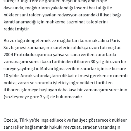
süreçtir. İngiltere’de görülen meşhur Reay and Hope
davasında, mağdurların yakalandığı lösemi hastalığı ile
nükleer santralden yayılan radyasyon arasındaki illiyet bağı
kanıtlanamadığı için mahkeme tazminat taleplerini
reddetmiştir.
Bu zorluğu dengelemek ve mağdurları korumak adına Paris
Sözleşmesi zamanaşımı sürelerini oldukça uzun tutmuştur.
2004 Protokolü uyarınca şahsa ve cana verilen zararlarda
zamanaşımı süresi kaza tarihinden itibaren 30 yıl gibi uzun bir
süreye yayılmıştır. Malvarlığına verilen zararlar için ise bu süre
10 yıldır. Ancak vatandaşların dikkat etmesi gereken en önemli
nokta; zararı ve sorumlu işleticiyi öğrendikleri tarihten
itibaren işlemeye başlayan daha kısa bir zamanaşımı süresinin
(sözleşmeye göre 3 yıl) de bulunmasıdır.
Özetle, Türkiye’de inşa edilecek ve faaliyet gösterecek nükleer
santraller bağlamında hukuki mevzuat, sıradan vatandaşın