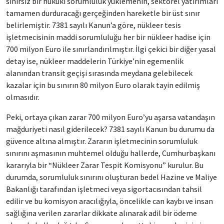
sınırsız bir hukuki sorumluluk yüklemenin, sektörel yatırımları
tamamen durduracağı gerçeğinden hareketle bir üst sınır
belirlemiştir. 7381 sayılı Kanun’a göre, nükleer tesis
işletmecisinin maddi sorumluluğu her bir nükleer hadise için
700 milyon Euro ile sınırlandırılmıştır. İlgi çekici bir diğer yasal
detay ise, nükleer maddelerin Türkiye’nin egemenlik
alanından transit geçişi sırasında meydana gelebilecek
kazalar için bu sınırın 80 milyon Euro olarak tayin edilmiş
olmasıdır.
Peki, ortaya çıkan zarar 700 milyon Euro’yu aşarsa vatandaşın
mağduriyeti nasıl giderilecek? 7381 sayılı Kanun bu durumu da
güvence altına almıştır. Zararın işletmecinin sorumluluk
sınırını aşmasının muhtemel olduğu hallerde, Cumhurbaşkanı
kararıyla bir “Nükleer Zarar Tespit Komisyonu” kurulur. Bu
durumda, sorumluluk sınırını oluşturan bedel Hazine ve Maliye
Bakanlığı tarafından işletmeci veya sigortacısından tahsil
edilir ve bu komisyon aracılığıyla, öncelikle can kaybı ve insan
sağlığına verilen zararlar dikkate alınarak adil bir ödeme