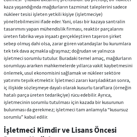
kaza yaşandığında mağdurların tazminat taleplerini sadece
nükleer tesisi işleten yetkili kişiye (işletmeciye)
yöneltebilmesini ifade eder. Yani, olası bir kazaya santralin
tasarımını yapan mühendislik firması, reaktör parçalarını
üreten fabrika veya inşaatı gerçekleştiren taşeron şirket
sebep olmuş dahi olsa, zarar gören vatandaşlar bu kurumlara
tek tek dava açmakla uğraşmaz; doğrudan ve yalnızca
işletmeci sorumlu tutulur. Buradaki temel amaç, mağdurların
sorumluyu ararken mahkemelerde yıllarca vakit kaybetmesini
önlemek, usul ekonomisini sağlamak ve nükleer sektöre
yatırımı teşvik etmektir. İşletmeci zararı karşıladıktan sonra,
iç ilişkide sözleşmeye dayalı olarak kusurlu taraflara (örneğin
hatalı parça üreten tedarikçiye) rücu edebilir. Ayrıca,
işletmecinin sorumlu tutulması için kazada bir kusurunun
bulunması da gerekmez; işletmeci tam anlamıyla “kusursuz
sorumlu” kabul edilir.
İşletmeci Kimdir ve Lisans Öncesi