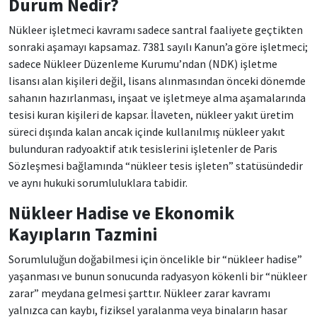
Durum Nedir?
Nükleer işletmeci kavramı sadece santral faaliyete geçtikten
sonraki aşamayı kapsamaz. 7381 sayılı Kanun’a göre işletmeci;
sadece Nükleer Düzenleme Kurumu’ndan (NDK) işletme
lisansı alan kişileri değil, lisans alınmasından önceki dönemde
sahanın hazırlanması, inşaat ve işletmeye alma aşamalarında
tesisi kuran kişileri de kapsar. İlaveten, nükleer yakıt üretim
süreci dışında kalan ancak içinde kullanılmış nükleer yakıt
bulunduran radyoaktif atık tesislerini işletenler de Paris
Sözleşmesi bağlamında “nükleer tesis işleten” statüsündedir
ve aynı hukuki sorumluluklara tabidir.
Nükleer Hadise ve Ekonomik
Kayıpların Tazmini
Sorumluluğun doğabilmesi için öncelikle bir “nükleer hadise”
yaşanması ve bunun sonucunda radyasyon kökenli bir “nükleer
zarar” meydana gelmesi şarttır. Nükleer zarar kavramı
yalnızca can kaybı, fiziksel yaralanma veya binaların hasar