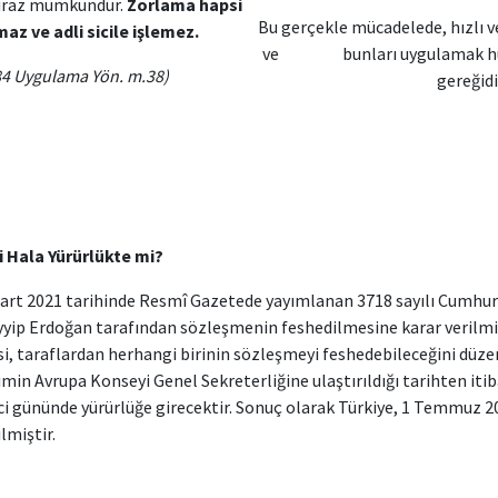
tiraz mümkündür.
Zorlama hapsi
Bu gerçekle mücadelede, hızlı 
az ve adli sicile işlemez.
ve bunları uygulamak huku
84 Uygulama Yön. m.38)
gereğidi
 Hala Yürürlükte mi?
Mart 2021 tarihinde Resmî Gazetede yayımlanan 3718 sayılı Cumhu
ip Erdoğan tarafından sözleşmenin feshedilmesine karar verilmiş
i, taraflardan herhangi birinin sözleşmeyi feshedebileceğini dü
rimin Avrupa Konseyi Genel Sekreterliğine ulaştırıldığı tarihten iti
nci gününde yürürlüğe girecektir. Sonuç olarak Türkiye, 1 Temmuz 2
miştir.