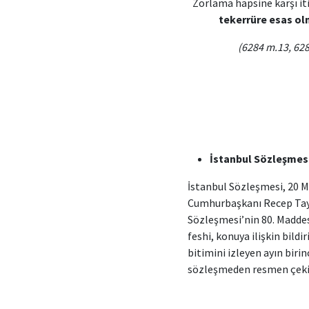
Zorlama hapsine karşı i
tekerrüre esas olm
(6284 m.13, 62
İstanbul Sözleşmesi
İstanbul Sözleşmesi, 20 
Cumhurbaşkanı Recep Tayy
Sözleşmesi’nin 80. Maddes
feshi, konuya ilişkin bildi
bitimini izleyen ayın biri
sözleşmeden resmen çekil