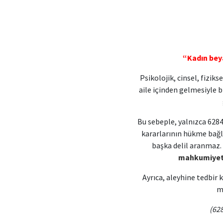
“Kadın bey
Psikolojik, cinsel, fizik
aile içinden gelmesiyle 
Bu sebeple, yalnızca 62
kararlarının hükme ba
başka delil aranmaz.
mahkumiyeti
Ayrıca, aleyhine tedbir k
m
(62