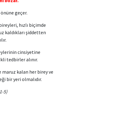
nı bozar.
 önüne geçer.
bireyleri, hızlı biçimde
aldıkları şiddetten
lır.
ylerinin cinsiyetine
tedbirler alınır.
te maruz kalan her birey ve
ir yeri olmalıdır.
-5)