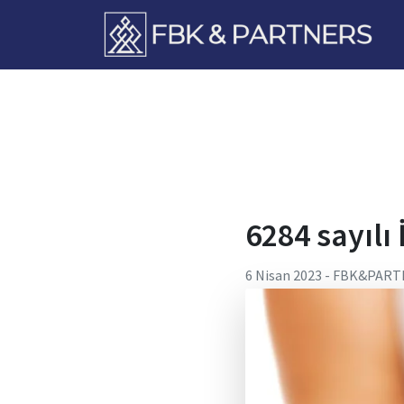
FbkPartners
6284 sayılı
6 Nisan 2023
-
FBK&PART