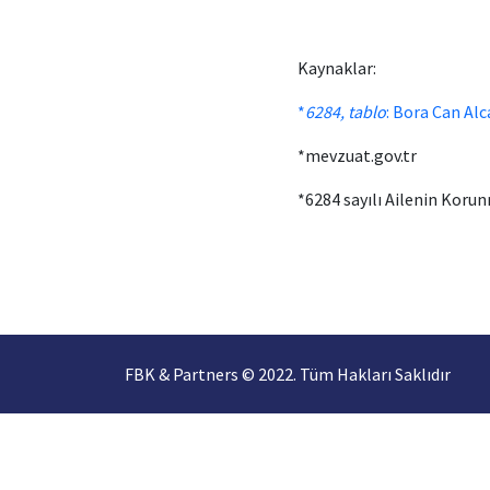
Kaynaklar:
*
6284, tablo
: Bora Can Al
*mevzuat.gov.tr
*6284 sayılı Ailenin Koru
FBK & Partners © 2022. Tüm Hakları Saklıdır