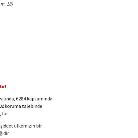
m. 18)
ır!
yılında, 6284 kapsamında
01
koruma talebinde
tur.
karşı şiddet ülkemizin bir
dir.