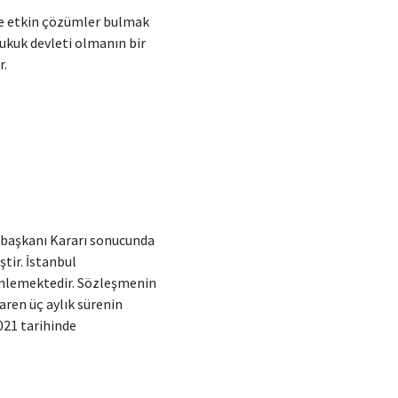
ve etkin çözümler bulmak
k devleti olmanın bir
r.
rbaşkanı Kararı sonucunda
tir. İstanbul
zenlemektedir. Sözleşmenin
baren üç aylık sürenin
021 tarihinde