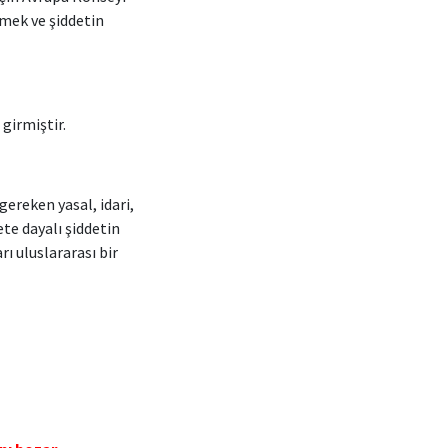
emek ve şiddetin
girmiştir.
gereken yasal, idari,
ete dayalı şiddetin
ı uluslararası bir