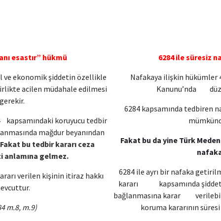
anı esastır” hükmü
6284 ile süresiz n
sel ve ekonomik şiddetin özellikle
Nafakaya ilişkin hükümler 4
birlikte acilen müdahale edilmesi
Kanunu’nda düze
gerekir.
6284 kapsamında tedbiren n
84 kapsamındaki koruyucu tedbir
mümkünd
ğlanmasında mağdur beyanından
Fakat bu da yine Türk Mede
Fakat bu tedbir kararı ceza
nafakad
 anlamına gelmez.
6284 ile ayrı bir nafaka getiril
ararı verilen kişinin itiraz hakkı
kararı kapsamında şiddet 
evcuttur.
bağlanmasına karar verilebilir
84 m.8, m.9)
koruma kararının sü