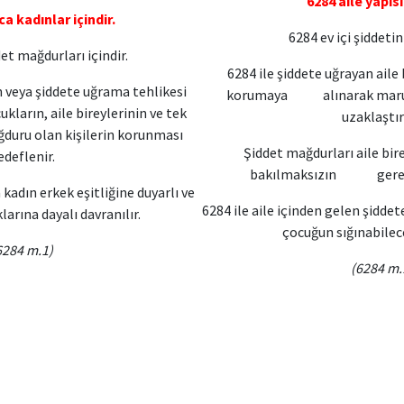
6284 aile yapısı
ca kadınlar içindir.
6284 ev içi şiddetin
et mağdurları içindir.
6284 ile şiddete uğrayan aile 
n veya şiddete uğrama tehlikesi
korumaya alınarak maruz k
kların, aile bireylerinin ve tek
uzaklaştırı
ağduru olan kişilerin korunması
Şiddet mağdurları aile bire
edeflenir.
bakılmaksızın gerekli 
adın erkek eşitliğine duyarlı ve
6284 ile aile içinden gelen şidde
arına dayalı davranılır.
çocuğun sığınabileceği b
6284 m.1)
(6284 m.1