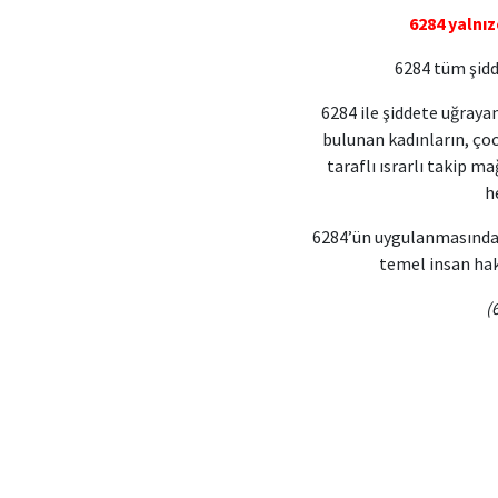
6284 yalnız
6284 tüm şidd
6284 ile şiddete uğraya
bulunan kadınların, çocu
taraflı ısrarlı takip m
h
6284’ün uygulanmasında k
temel insan hakl
(