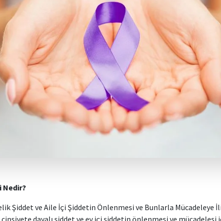
 Nedir?
lik Şiddet ve Aile İçi Şiddetin Önlenmesi ve Bunlarla Mücadeleye İ
cinsiyete dayalı şiddet ve ev içi şiddetin önlenmesi ve mücadelesi 