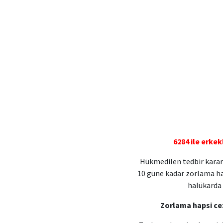
6284 ile erkekl
Hükmedilen tedbir kararl
10 güne kadar zorlama hap
halükarda 
Zorlama hapsi ce