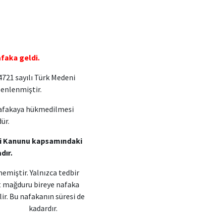
afaka geldi.
721 sayılı Türk Medeni
nlenmiştir.
afakaya hükmedilmesi
ür.
ni Kanunu kapsamındaki
ır.
memiştir. Yalnızca tedbir
mağduru bireye nafaka
. Bu nafakanın süresi de
resi kadardır.