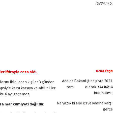
(6284 m.5, 
6284 Yaşat
er iftirayla ceza aldı.
Adalet Bakanlığına göre 2021 
arını ihlal eden kişiler 3 günden
tam olarak
134 bin 5
siyle karşı karşıya kalabilir. Her
bulunulmuş
bu 6 ayı geçemez.
Ne yazık ki aile içi ve kadına 
za mahkumiyeti değildir.
gerçeği